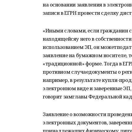
на основании заявления в электрон
записи в ЕГРН провести сделку дис
«Иными словами, если гражданин с
находящейсяу него в собственност
использованием ЭП, он можетподать
заявление на бумажном носителе, то
«традиционной» форме. Тогда в ЕГР
противном случаедокументы о реги
например, в результате купли-про
электронном виде и заверенные ЭП,
говорит замглавы Федеральной ка
Заявление о возможности проведен
электронных документов, заверенн
принадлежащих физическому лицу 