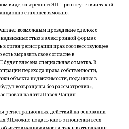
ном виде, заверенногоЭП. При отсутствии такой
танционно сталоневозможно.
читает возможным проведение сделок с
и недвижимостью в электронной форме с
 в орган регистрации прав соответствующее
 есть выразить свое согласие в
Н будет внесена специальная отметка. В
страции перехода права собственности,
дажи объекта недвижимости, поданные в
 будут возвращены без рассмотрения», –
дастровой палаты Павел Чащин.
ия регистрационных действий на основании
ых ЭП,можно подать как в отношении всех
объектов недвижимости, так и в отношении