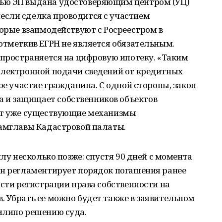
ью ЭП выдана удостоверяющим центром (УЦ)
сли сделка проводится с участием
торые взаимодействуют с Росреестром в
отметкив ЕГРН не является обязательным.
спространяется на цифровую ипотеку. «Таким
электронной подачи сведений от кредитных
ое участие гражданина. С одной стороны, закон
и защищает собственников объектов
ет уже существующие механизмы
замглавы Кадастровой палаты.
илу несколько позже: спустя 90 дней с момента
Он регламентирует порядок погашения ранее
ости регистрации права собственности на
 Убрать ее можно будет также в заявительном
илипо решению суда.