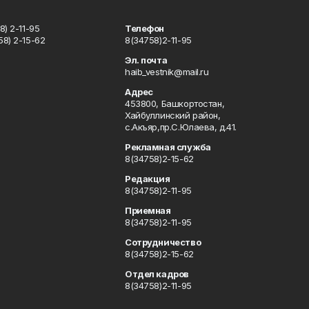
) 2-11-95
Телефон
8) 2-15-62
8(34758)2-11-95
u
Эл. почта
haib_vestnik@mail.ru
Адрес
453800, Башкортостан,
Хайбуллинский район,
с.Акъяр,пр.С.Юлаева, д.41.
Рекламная служба
8(34758)2-15-62
Редакция
8(34758)2-11-95
Приемная
8(34758)2-11-95
Сотрудничество
8(34758)2-15-62
Отдел кадров
8(34758)2-11-95