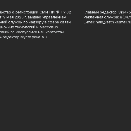
ьство о регистрации СМИ: ПИ № ТУ 02
Главный редактор: 8(34758
от 19 мая 2025 г. выдано Управлением
Рекламная служба: 8(3475
ной службы по надзору в сфере связи,
Е-mаil: haib_vestnik@mail.r
ионных технологий и массовых
аций по Республике Башкортостан.
-редактор Мустафина А.К.