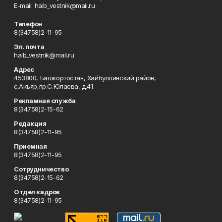
Е-mаil: haib_vestnik@mail.ru
Телефон
8(34758)2-11-95
Эл. почта
haib_vestnik@mail.ru
Адрес
453800, Башкортостан, Хайбуллинский район,
с.Акъяр,пр.С.Юлаева, д.41.
Рекламная служба
8(34758)2-15-62
Редакция
8(34758)2-11-95
Приемная
8(34758)2-11-95
Сотрудничество
8(34758)2-15-62
Отдел кадров
8(34758)2-11-95