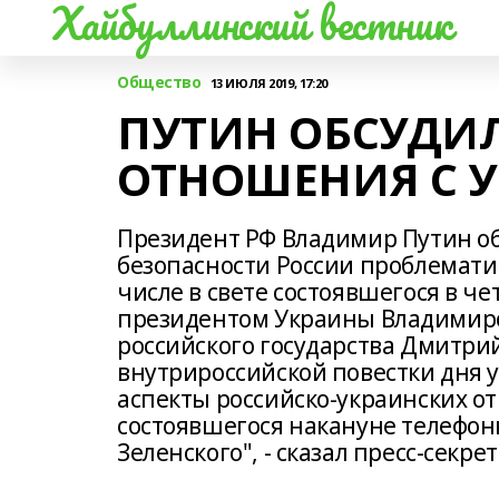
Хайбуллинский вестник
Общество
13 ИЮЛЯ 2019, 17:20
ПУТИН ОБСУДИЛ
ОТНОШЕНИЯ С 
Президент РФ Владимир Путин о
безопасности России проблемати
числе в свете состоявшегося в че
президентом Украины Владимиро
российского государства Дмитри
внутрироссийской повестки дня 
аспекты российско-украинских от
состоявшегося накануне телефон
Зеленского", - сказал пресс-секре