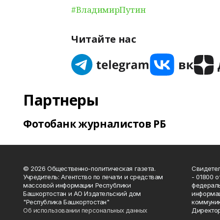
#ВладимирПутин
Читайте нас
Партнеры
Фотобанк журналистов РБ
© 2026 Общественно-политическая газета.
Свидетел
Учредитель: Агентство по печати и средствам
- 01800 
массовой информации Республики
федераль
Башкортостан и АО Издательский дом
информац
"Республика Башкортостан"
коммуник
Об использовании персональных данных
Директор