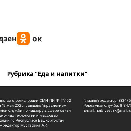
Рубрика "Еда и напитки"
ьство о регистрации СМИ: ПИ № ТУ 02
Главный редактор: 8(34758
от 19 мая 2025 г. выдано Управлением
Рекламная служба: 8(3475
ной службы по надзору в сфере связи,
Е-mаil: haib_vestnik@mail.r
ионных технологий и массовых
аций по Республике Башкортостан.
-редактор Мустафина А.К.