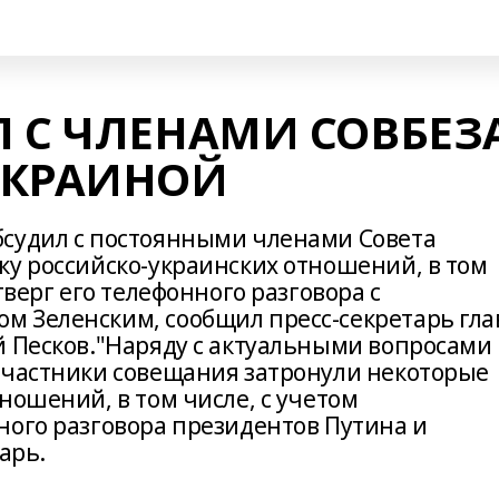
 С ЧЛЕНАМИ СОВБЕЗ
УКРАИНОЙ
бсудил с постоянными членами Совета
ку российско-украинских отношений, в том
тверг его телефонного разговора с
м Зеленским, сообщил пресс-секретарь гл
й Песков."Наряду с актуальными вопросами
участники совещания затронули некоторые
ношений, в том числе, с учетом
ного разговора президентов Путина и
тарь.