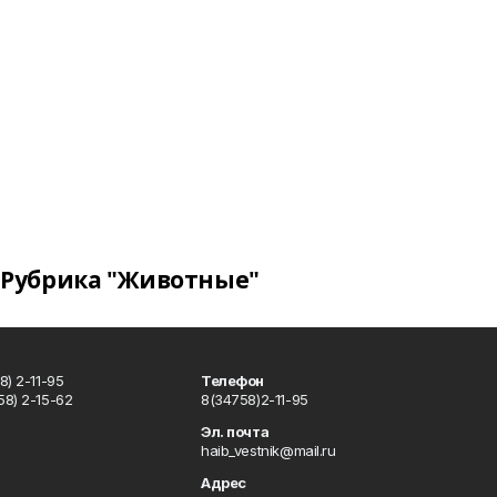
Рубрика "Животные"
) 2-11-95
Телефон
8) 2-15-62
8(34758)2-11-95
u
Эл. почта
haib_vestnik@mail.ru
Адрес