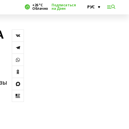
+26 °С
Подписаться
Облачно
на Дзен
А
авы