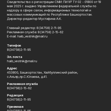
Свидетельство о регистрации СМИ: ПИ № ТУ 02 - 01800 от 19
мая 2025 г. выдано Управлением федеральной службы по
надзору в сфере связи, информационных технологий и
массовых коммуникаций по Республике Башкортостан.
Директор-редактор Мустафина А.К.
Главный редактор: 8(34758) 2-11-95
Рекламная служба: 8(34758) 2-15-62
Е-mаil: haib_vestnik@mail.ru
Телефон
8(34758)2-11-95
Эл. почта
haib_vestnik@mail.ru
Адрес
453800, Башкортостан, Хайбуллинский район,
с.Акъяр,пр.С.Юлаева, д.41.
Рекламная служба
8(34758)2-15-62
Редакция
8(34758)2-11-95
Приемная
8(34758)2-11-95