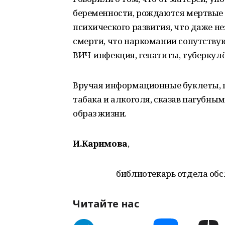
беременности, рождаются мертвые 
психического развития, что даже н
смерти, что наркомании сопутству
ВИЧ-инфекция, гепатиты, туберкулё
Вручая информационные буклеты, п
табака и алкоголя, сказав пагубны
образ жизни.
И.Каримова
,
библиотекарь отдела об
Читайте нас