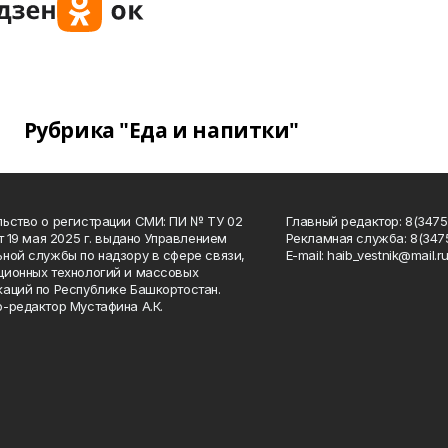
Рубрика "Еда и напитки"
ьство о регистрации СМИ: ПИ № ТУ 02
Главный редактор: 8(34758
от 19 мая 2025 г. выдано Управлением
Рекламная служба: 8(3475
ной службы по надзору в сфере связи,
Е-mаil: haib_vestnik@mail.r
ионных технологий и массовых
аций по Республике Башкортостан.
-редактор Мустафина А.К.