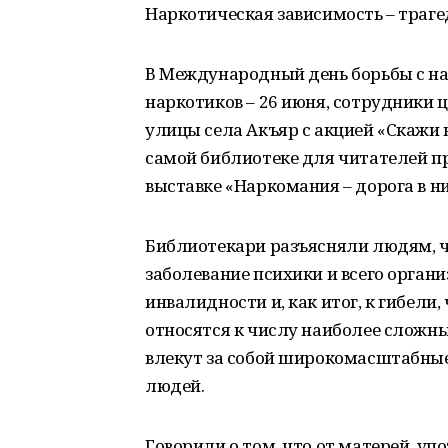
Наркотическая зависимость – траге
В Международный день борьбы с н
наркотиков – 26 июня, сотрудники
улицы села Акъяр с акцией «Скажи н
самой библиотеке для читателей п
выставке «Наркомания – дорога в н
Библиотекари разъясняли людям, ч
заболевание психики и всего орган
инвалидности и, как итог, к гибели
относятся к числу наиболее сложны
влекут за собой широкомасштабные
людей.
Говорили о том, что от матерей, у