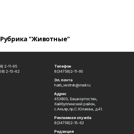
Рубрика "Животные"
) 2-11-95
Телефон
8) 2-15-62
8(34758)2-11-95
u
Эл. почта
haib_vestnik@mail.ru
Адрес
453800, Башкортостан,
Хайбуллинский район,
с.Акъяр,пр.С.Юлаева, д.41.
Рекламная служба
8(34758)2-15-62
Редакция