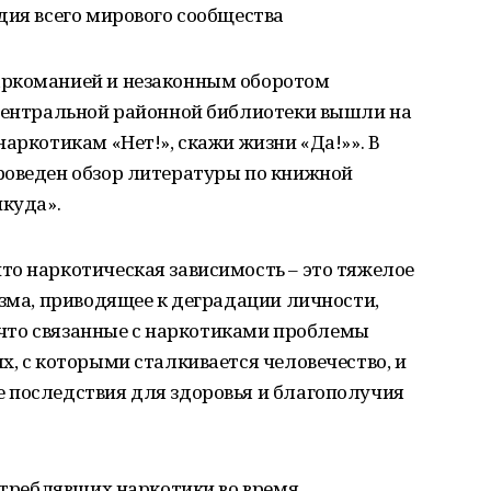
дия всего мирового сообщества
аркоманией и незаконным оборотом
 центральной районной библиотеки вышли на
аркотикам «Нет!», скажи жизни «Да!»». В
роведен обзор литературы по книжной
икуда».
то наркотическая зависимость – это тяжелое
изма, приводящее к деградации личности,
, что связанные с наркотиками проблемы
х, с которыми сталкивается человечество, и
 последствия для здоровья и благополучия
потреблявших наркотики во время