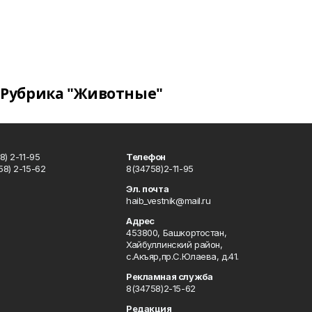
Рубрика "Животные"
) 2-11-95
Телефон
8) 2-15-62
8(34758)2-11-95
u
Эл. почта
haib_vestnik@mail.ru
Адрес
453800, Башкортостан,
Хайбуллинский район,
с.Акъяр,пр.С.Юлаева, д.41.
Рекламная служба
8(34758)2-15-62
Редакция