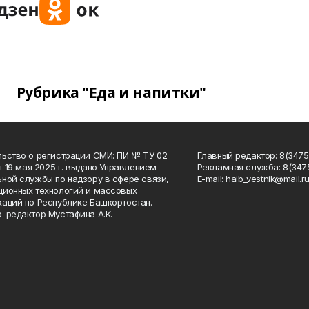
Рубрика "Еда и напитки"
ьство о регистрации СМИ: ПИ № ТУ 02
Главный редактор: 8(34758
от 19 мая 2025 г. выдано Управлением
Рекламная служба: 8(3475
ной службы по надзору в сфере связи,
Е-mаil: haib_vestnik@mail.r
ионных технологий и массовых
аций по Республике Башкортостан.
-редактор Мустафина А.К.