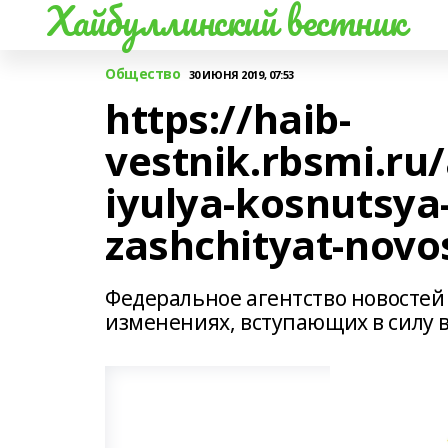
Хайбуллинский вестник
Общество
30 ИЮНЯ 2019, 07:53
https://haib-
vestnik.rbsmi.ru
iyulya-kosnutsya-
zashchityat-novo
Федеральное агентство новостей
изменениях, вступающих в силу в