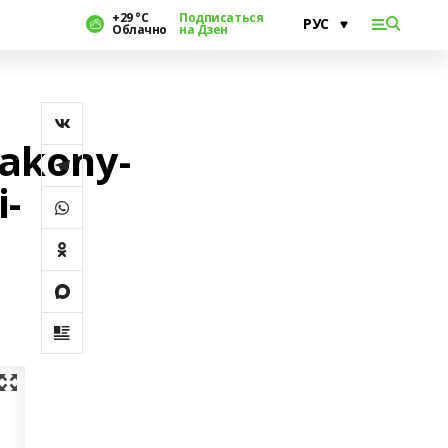
+29 °С
Подписаться
Облачно
на Дзен
zakony-
i-