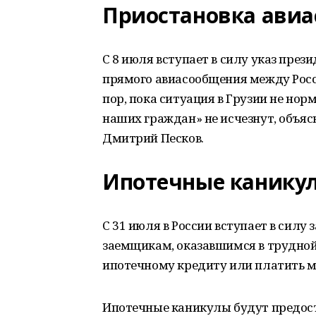
Приостановка авиа
С 8 июля вступает в силу указ пре
прямого авиасообщения между Росси
пор, пока ситуация в Грузии не нор
наших граждан» не исчезнут, объяс
Дмитрий Песков.
Ипотечные канику
С 31 июля в России вступает в силу
заемщикам, оказавшимся в трудной
ипотечному кредиту или платить м
Ипотечные каникулы будут предоста