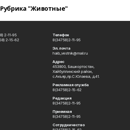
Рубрика "Животные"
) 2-11-95
Телефон
8) 2-15-62
8(34758)2-11-95
u
Эл. почта
haib_vestnik@mail.ru
Адрес
453800, Башкортостан,
Хайбуллинский район,
с.Акъяр,пр.С.Юлаева, д.41.
Рекламная служба
8(34758)2-15-62
Редакция
8(34758)2-11-95
Приемная
8(34758)2-11-95
Сотрудничество
8(34758)2-15-62