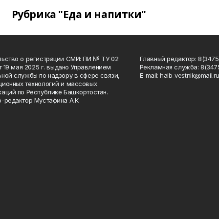
Рубрика "Еда и напитки"
ьство о регистрации СМИ: ПИ № ТУ 02
Главный редактор: 8(34758
от 19 мая 2025 г. выдано Управлением
Рекламная служба: 8(3475
ной службы по надзору в сфере связи,
Е-mаil: haib_vestnik@mail.r
ионных технологий и массовых
аций по Республике Башкортостан.
-редактор Мустафина А.К.