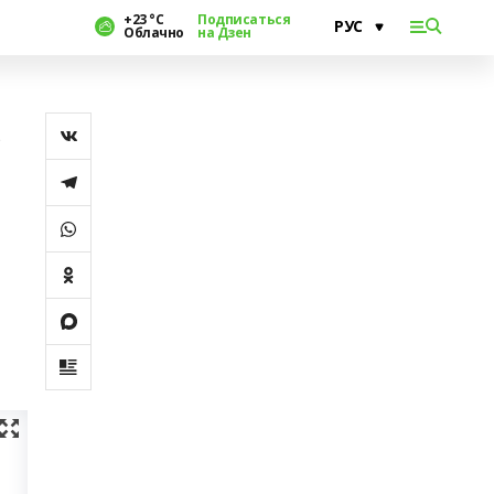
+23 °С
Подписаться
Облачно
на Дзен
ь