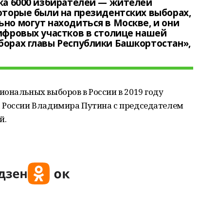
дка 6000 избирателей — жителей
которые были на президентских выборах,
ьно могут находиться в Москве, и они
цифровых участков в столице нашей
борах главы Республики Башкортостан»,
ональных выборов в России в 2019 году
 России Владимира Путина с председателем
й.