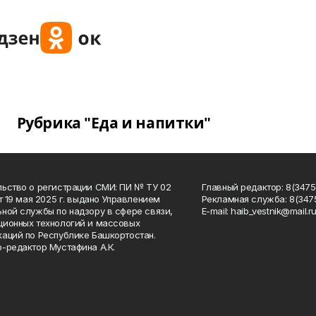
Рубрика "Еда и напитки"
ьство о регистрации СМИ: ПИ № ТУ 02
Главный редактор: 8(34758
от 19 мая 2025 г. выдано Управлением
Рекламная служба: 8(3475
ной службы по надзору в сфере связи,
Е-mаil: haib_vestnik@mail.r
ионных технологий и массовых
аций по Республике Башкортостан.
-редактор Мустафина А.К.