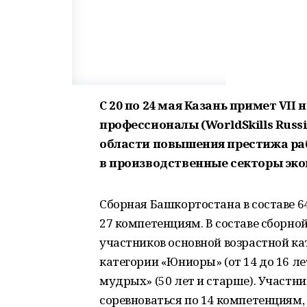
С 20 по 24 мая Казань примет V
профессионалы (WorldSkills Russ
области повышения престижа ра
в производственные секторы эк
Сборная Башкортостана в составе 6
27 компетенциям. В составе сборной
участников основной возрастной кате
категории «Юниоры» (от 14 до 16 ле
мудрых» (50 лет и старше). Участн
соревноваться по 14 компетенциям,