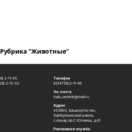
Рубрика "Животные"
) 2-11-95
Телефон
8) 2-15-62
8(34758)2-11-95
u
Эл. почта
haib_vestnik@mail.ru
Адрес
453800, Башкортостан,
Хайбуллинский район,
с.Акъяр,пр.С.Юлаева, д.41.
Рекламная служба