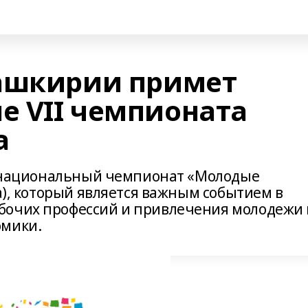
Башкирии примет
е VII чемпионата
a
II национальный чемпионат «Молодые
ia), который является важным событием в
бочих профессий и привлечения молодежи 
омики.