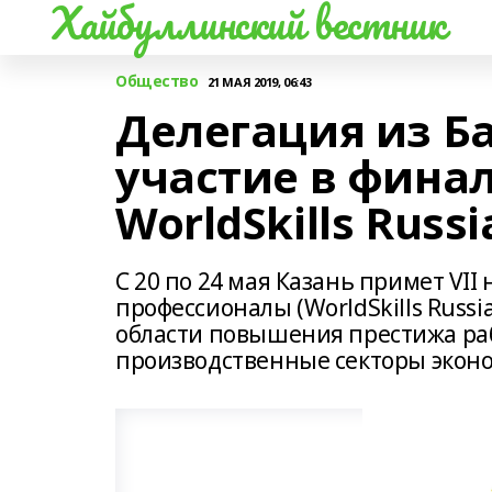
Хайбуллинский вестник
Общество
21 МАЯ 2019, 06:43
Делегация из 
участие в финал
WorldSkills Russi
С 20 по 24 мая Казань примет V
профессионалы (WorldSkills Russ
области повышения престижа ра
производственные секторы экон