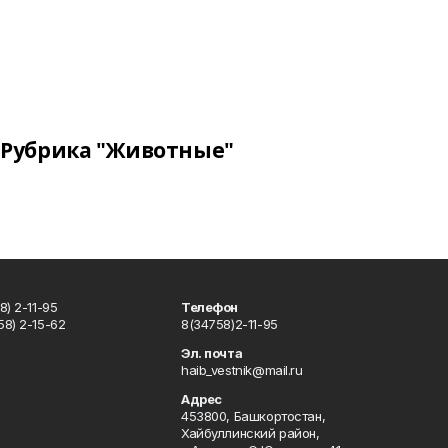
Рубрика "Животные"
) 2-11-95
Телефон
8) 2-15-62
8(34758)2-11-95
u
Эл. почта
haib_vestnik@mail.ru
Адрес
453800, Башкортостан,
Хайбуллинский район,