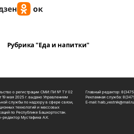
Рубрика "Еда и напитки"
ьство о регистрации СМИ: ПИ № ТУ 02
Главный редактор: 8(34758
от 19 мая 2025 г. выдано Управлением
Рекламная служба: 8(3475
ной службы по надзору в сфере связи,
Е-mаil: haib_vestnik@mail.r
ионных технологий и массовых
аций по Республике Башкортостан.
-редактор Мустафина А.К.