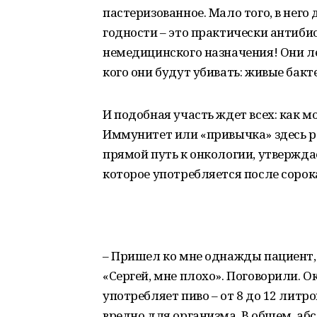
пастеризованное. Мало того, в нег
годности – это практически антиби
немедицинского назначения! Они ле
кого они будут убивать: живые бак
И подобная участь ждет всех: как м
Иммунитет или «привычка» здесь ро
прямой путь к онкологии, утверждае
которое употребляется после сорок
– Пришел ко мне однажды пациент, м
«Сергей, мне плохо». Поговорили. О
употребляет пиво – от 8 до 12 литро
вредно для организма. В общем, аб