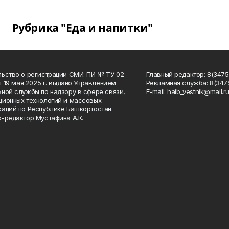
Рубрика "Еда и напитки"
ьство о регистрации СМИ: ПИ № ТУ 02
Главный редактор: 8(34758
от 19 мая 2025 г. выдано Управлением
Рекламная служба: 8(3475
ной службы по надзору в сфере связи,
Е-mаil: haib_vestnik@mail.r
ионных технологий и массовых
аций по Республике Башкортостан.
-редактор Мустафина А.К.