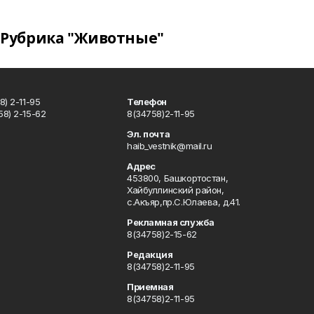
Рубрика "Животные"
) 2-11-95
Телефон
8) 2-15-62
8(34758)2-11-95
u
Эл. почта
haib_vestnik@mail.ru
Адрес
453800, Башкортостан,
Хайбуллинский район,
с.Акъяр,пр.С.Юлаева, д.41.
Рекламная служба
8(34758)2-15-62
Редакция
8(34758)2-11-95
Приемная
8(34758)2-11-95