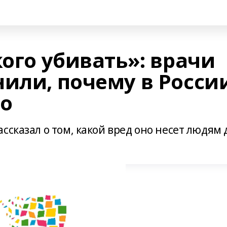
кого убивать»: врачи
нили, почему в Росси
во
ссказал о том, какой вред оно несет людям 