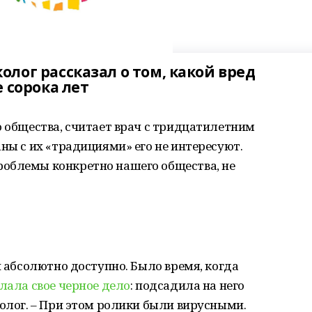
лог рассказал о том, какой вред
 сорока лет
о общества, считает врач с тридцатилетним
аны с их «традициями» его не интересуют.
облемы конкретно нашего общества, не
и абсолютно доступно. Было время, когда
лала свое черное дело
: подсадила на него
колог. – При этом ролики были вирусными.