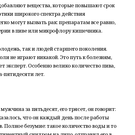
о добавляют вещества, которые повышают срок
отики широкого спектра действия
гко могут вызвать рак: препаратам все равно,
терии в пиве или микрофлору кишечника.
олодежь, так и людей старшего поколения.
ли не играют никакой. Это путь к болезням,
т эксперт. Особенно велико количество пива,
а-пятидесяти лет.
ужчина за пятьдесят, его трясет, он говорит:
казалось, что он каждый день после работы
в. Полное безумие: такое количество воды и то
стинентный синдром на лицо, отправил его в