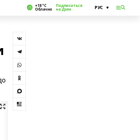
+18 °С
Подписаться
Облачно
на Дзен
и
до