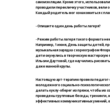
самоизоляции. Кроме этого, использовал
проводили перекличку участников, вели 
Каждый родитель мог ознакомиться с пла
- Опишите один день работы лагеря?
- Режим работы лагеря такого формата н
Например, 1 июня, День защиты детей, про
музыкальная зарядка с хореографом Флор
дети окунулись в творческую мастерскую
Ильсии Даутовой, где научились рисовать
даже манной крупы.
Настоящую арт-терапию провела педагог-
молодежного социально-психологического 
делать куклу-оберег из пряжи, чтобы их с
проведены групповые беседы, тренинги, 
эффективных коммуникативных умений, о