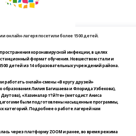
и онлайн-лагеря посетили более 1500 детей.
аспространения коронавирусной инфекции, в целях
станционный формат обучения. Новшеством стали и
1500 детей из 14 образовательных учреждений района.
ли работать онлайн-смены «В кругу друзей»
о образования Лилия Багишаева и Флорида Узбекова),
Даутова), «Хазиналар т?й?ге» (методист Аниса
Педагогами были подготовлены насыщенные программы,
х категорий. Подробнее о работе лагерей нам
лась через платформу ZOOM и ранее, во время режима