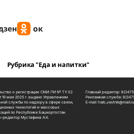
Рубрика "Еда и напитки"
ьство о регистрации СМИ: ПИ № ТУ 02
Главный редактор: 8(34758
от 19 мая 2025 г. выдано Управлением
Рекламная служба: 8(3475
ной службы по надзору в сфере связи,
Е-mаil: haib_vestnik@mail.r
ионных технологий и массовых
аций по Республике Башкортостан.
-редактор Мустафина А.К.