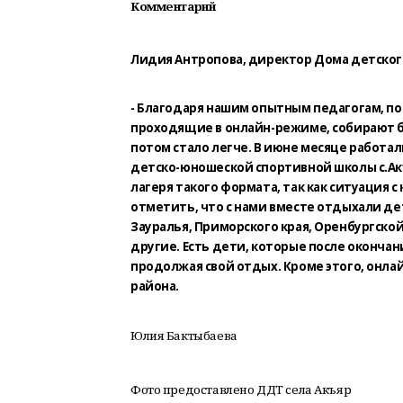
Комментарий
Лидия Антропова, директор Дома детского
- Благодаря нашим опытным педагогам, п
проходящие в онлайн-режиме, собирают б
потом стало легче. В июне месяце работал
детско-юношеской спортивной школы с.Ак
лагеря такого формата, так как ситуация 
отметить, что с нами вместе отдыхали дет
Зауралья, Приморского края, Оренбургской
другие. Есть дети, которые после оконча
продолжая свой отдых. Кроме этого, онла
района.
Юлия Бактыбаева
Фото предоставлено ДДТ села Акъяр