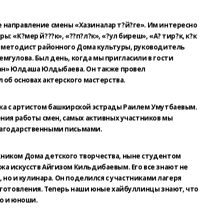
 направление смены «Хазиналар т?й?ге». Им интересно
 «К?мер й???к», «??п?л?к», «?ул биреш», «А? тир?к, к?к
а методист районного Дома культуры, руководитель
мгулова. Был день, когда мы пригласили в гости
пан» Юлдаша Юлдыбаева. Он также провел
 об основах актерского мастерства.
ка с артистом башкирской эстрады Раилем Умутбаевым.
ения работы смен, самых активных участников мы
лагодарственными письмами.
ником Дома детского творчества, ныне студентом
а искусств Айгизом Кильдибаевым. Его все знают не
, но и кулинара. Он поделился с участниками лагеря
иготовления. Теперь наши юные хайбуллинцы знают, что
но и юноши.