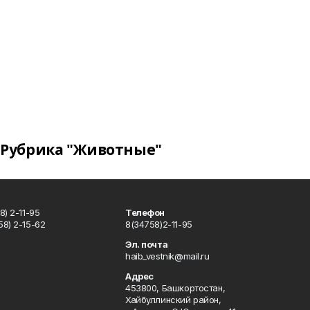
Рубрика "Животные"
) 2-11-95
Телефон
8) 2-15-62
8(34758)2-11-95
u
Эл. почта
haib_vestnik@mail.ru
Адрес
453800, Башкортостан,
Хайбуллинский район,