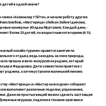
о детей в одной смене?
н-смена «Хазиналар т?й?ге», и начали работу другие:
аиз Бикбов), «Мастерица» (Ляйсан Зайнетдинова),
доровые каникулы» (Юлдаш Муртазин). Каждый день -
яет более 20 детей, по возрастным категориям (6-10,
еселый онлайн туризм» нравятся занятия по
вильного отдыха, ведь находясь на лоне природы,
село прошла и вело-экскурсия на родник, который
къяр и Федоровка. Дети совместили приятное с
руг родника, а затем устроили маленький пикник.
тву «Мастерица» и «Мастер на все руки» собирают
есом выполняют различные поделки, упражнения,
ки. Даже из простых вещей можно сделать настоящее
 бумажные игрушки, поделки в технике оригами и