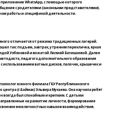
и приложение WhatsАpр, с помощью которого
общение с родителями (законными представителями).
ном работы и спецификой деятельности.
емного отличается от режима традиционных лагерей.
шел так: подъем, завтрак, утренняя перекличка, яркая
идой Узбековой и вожатой Лилией Багишаевой. Далее
 методиста, педагога дополнительного образования
 с использованием ватных дисков, палочек, крышечек и
психолог южного филиала ГБУ Республиканского
центра (г.Баймак) Эльвира Мукаева. Она научила ребят
он всегда был спокойным и крепким. С детьми
направленные на развитие личности, формирование
своение межличностных навыков взаимодействия.