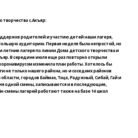
 творчества с.Акъяр:
оддержке родителей и участию детей наши лагеря,
ольшую аудиторию. Первая неделя была непростой, но
и летние лагеря по линии Дома детского творчества и
ъяр. В середине июля еще раз повторно открыли
с коронавирусом изменила план работы. Хотелось бы
и не только нашего района, но и соседних районов
 области, городов Баймак, Тоцк, Радужный, Сибай, Гай и
ния одной смены, записываются и в последующие,
йн-смены лагерей работают также на базе 14 школ