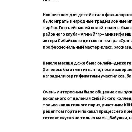
Новшеством для детей стало фольклорное
было играть в народные традиционные игры:
тир?к». Гостьей нашей онлайн-смены был
районного клуба «А?ин?й??р» Минзифа Ише
актера Сибайского детского театра «Сул
профессиональный мастер-класс, рассказал
В июле месяце даже была онлайн-дискоте
Хотелось бы отметить, что, после заверш
наградили сертификатами участников, б
Очень интересным было общение с выпуск
вокального отделения Сибайского колледж
только как активного парня, участника КВН
рецептом торта и показал процесс его пр
готовят вкусно не только мамы, бабушки, 