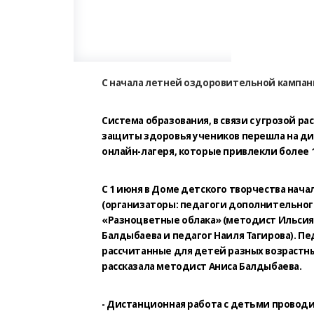
С начала летней оздоровительной кампани
Система образования, в связи с угрозой р
защиты здоровья учеников перешла на ди
онлайн-лагеря, которые привлекли более 
С 1 июня в Доме детского творчества нача
(организаторы: педагоги дополнительног
«Разноцветные облака» (методист Ильсия 
Балдыбаева и педагог Наиля Тагирова). 
рассчитанные для детей разных возрастны
рассказала методист Аниса Балдыбаева.
- Дистанционная работа с детьми проводи