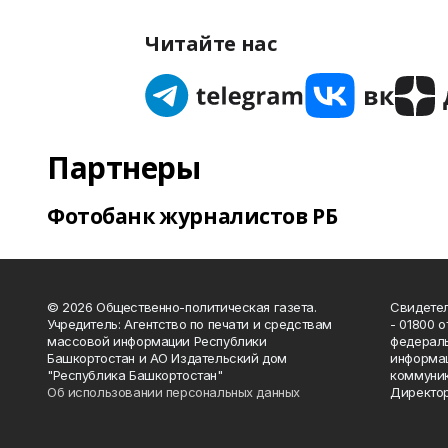
Читайте нас
Партнеры
Фотобанк журналистов РБ
© 2026 Общественно-политическая газета.
Свидетел
Учредитель: Агентство по печати и средствам
- 01800 
массовой информации Республики
федераль
Башкортостан и АО Издательский дом
информац
"Республика Башкортостан"
коммуник
Об использовании персональных данных
Директор