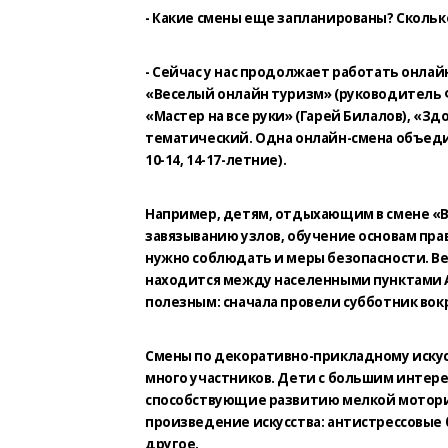
- Какие смены еще запланированы? Скольк
- Сейчас у нас продолжает работать онлай
«Веселый онлайн туризм» (руководитель Ф
«Мастер на все руки» (Гарей Билалов), «З
тематический. Одна онлайн-смена объедин
10-14, 14-17-летние).
Например, детям, отдыхающим в смене «В
завязыванию узлов, обучение основам пра
нужно соблюдать и меры безопасности. Ве
находится между населенными пунктами А
полезным: сначала провели субботник вок
Смены по декоративно-прикладному искусс
много участников. Дети с большим интер
способствующие развитию мелкой мотори
произведение искусства: антистрессовые
другое.