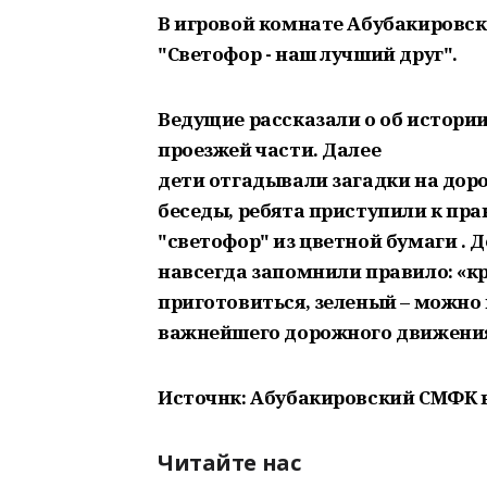
В игровой комнате Абубакировск
"Светофор - наш лучший друг".
Ведущие рассказали о об истори
проезжей части. Далее
дети отгадывали загадки на дор
беседы, ребята приступили к пра
"светофор" из цветной бумаги . 
навсегда запомнили правило: «кр
приготовиться, зеленый – можно 
важнейшего дорожного движени
Источнк: Абубакировский СМФК 
Читайте нас