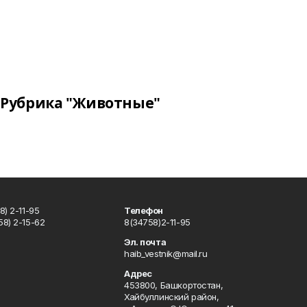
Рубрика "Животные"
) 2-11-95
Телефон
8) 2-15-62
8(34758)2-11-95
u
Эл. почта
haib_vestnik@mail.ru
Адрес
453800, Башкортостан,
Хайбуллинский район,