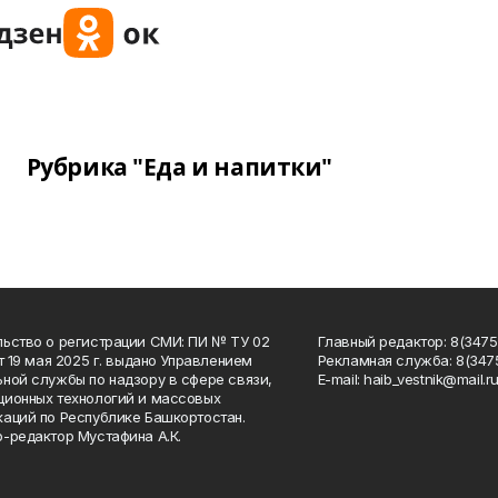
Рубрика "Еда и напитки"
ьство о регистрации СМИ: ПИ № ТУ 02
Главный редактор: 8(34758
от 19 мая 2025 г. выдано Управлением
Рекламная служба: 8(3475
ной службы по надзору в сфере связи,
Е-mаil: haib_vestnik@mail.r
ионных технологий и массовых
аций по Республике Башкортостан.
-редактор Мустафина А.К.