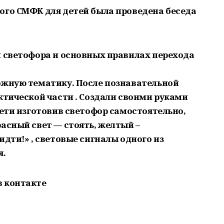
ого СМФК для детей была проведена беседа
и светофора и основных правилах перехода
ожную тематику. После познавательной
ктической части . Создали своими руками
Дети изготовив светофор самостоятельно,
асный свет — стоять, желтый –
идти!» , световые сигналы одного из
я.
в контакте