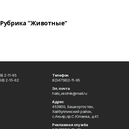
Рубрика "Животные"
) 2-11-95
Телефон
8) 2-15-62
8(34758)2-11-95
u
Эл. почта
haib_vestnik@mail.ru
Адрес
453800, Башкортостан,
Хайбуллинский район,
с.Акъяр,пр.С.Юлаева, д.41.
Рекламная служба