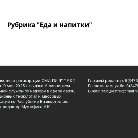
Рубрика "Еда и напитки"
ьство о регистрации СМИ: ПИ № ТУ 02
Главный редактор: 8(34758
от 19 мая 2025 г. выдано Управлением
Рекламная служба: 8(3475
ной службы по надзору в сфере связи,
Е-mаil: haib_vestnik@mail.r
ионных технологий и массовых
аций по Республике Башкортостан.
-редактор Мустафина А.К.