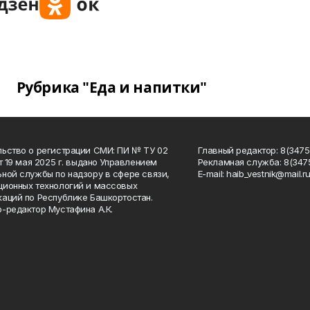
Рубрика "Еда и напитки"
ьство о регистрации СМИ: ПИ № ТУ 02
Главный редактор: 8(34758
от 19 мая 2025 г. выдано Управлением
Рекламная служба: 8(3475
ной службы по надзору в сфере связи,
Е-mаil: haib_vestnik@mail.r
ионных технологий и массовых
аций по Республике Башкортостан.
-редактор Мустафина А.К.