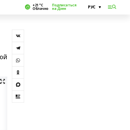
+21 °С
Подписаться
Облачно
на Дзен
кой