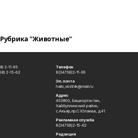
Рубрика "Животные"
) 2-11-95
Телефон
8) 2-15-62
8(34758)2-11-95
u
Эл. почта
haib_vestnik@mail.ru
Адрес
453800, Башкортостан,
Хайбуллинский район,
с.Акъяр,пр.С.Юлаева, д.41.
Рекламная служба
8(34758)2-15-62
Редакция