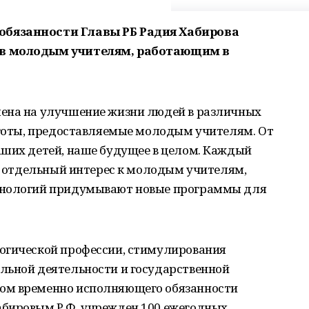
обязанности Главы РБ Радия Хабирова
ов молодым учителям, работающим в
лена на улучшение жизни людей в различных
льготы, предоставляемые молодым учителям. От
аших детей, наше будущее в целом. Каждый
но отдельный интерес к молодым учителям,
хнологий придумывают новые программы для
огической профессии, стимулирования
льной деятельности и государственной
ом временно исполняющего обязанности
бировым Р.Ф. учрежден 100 ежегодных