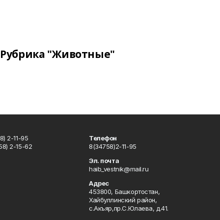
Рубрика "Животные"
) 2-11-95
Телефон
8) 2-15-62
8(34758)2-11-95
u
Эл. почта
haib_vestnik@mail.ru
Адрес
453800, Башкортостан,
Хайбуллинский район,
с.Акъяр,пр.С.Юлаева, д.41.