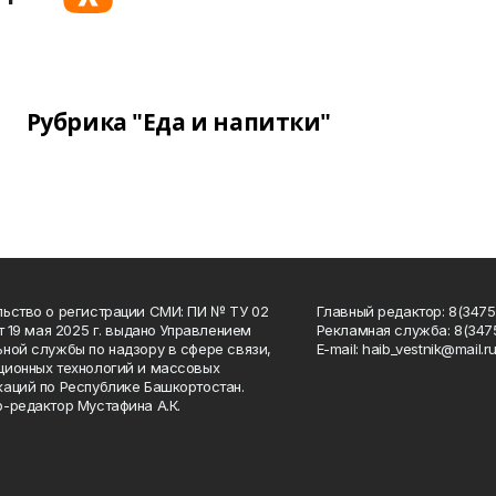
Рубрика "Еда и напитки"
ьство о регистрации СМИ: ПИ № ТУ 02
Главный редактор: 8(34758
от 19 мая 2025 г. выдано Управлением
Рекламная служба: 8(3475
ной службы по надзору в сфере связи,
Е-mаil: haib_vestnik@mail.r
ионных технологий и массовых
аций по Республике Башкортостан.
-редактор Мустафина А.К.