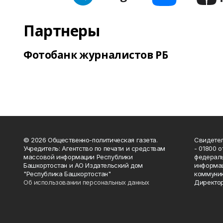
Партнеры
Фотобанк журналистов РБ
© 2026 Общественно-политическая газета.
Свидетел
Учредитель: Агентство по печати и средствам
- 01800 
массовой информации Республики
федераль
Башкортостан и АО Издательский дом
информац
"Республика Башкортостан"
коммуник
Об использовании персональных данных
Директор