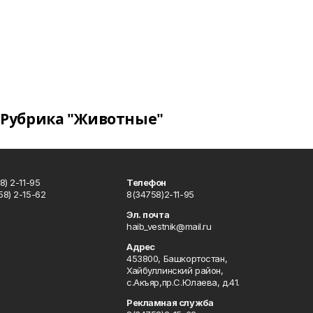
Рубрика "Животные"
) 2-11-95
Телефон
8) 2-15-62
8(34758)2-11-95
u
Эл. почта
haib_vestnik@mail.ru
Адрес
453800, Башкортостан,
Хайбуллинский район,
с.Акъяр,пр.С.Юлаева, д.41.
Рекламная служба