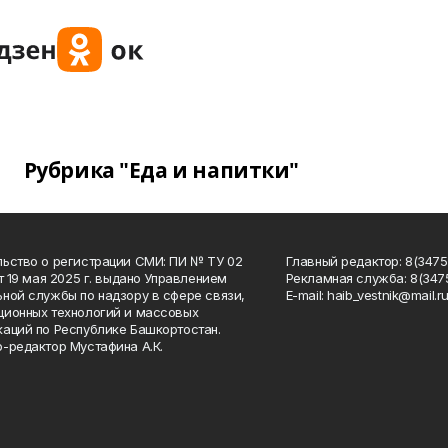
Рубрика "Еда и напитки"
ьство о регистрации СМИ: ПИ № ТУ 02
Главный редактор: 8(34758
от 19 мая 2025 г. выдано Управлением
Рекламная служба: 8(3475
ной службы по надзору в сфере связи,
Е-mаil: haib_vestnik@mail.r
ионных технологий и массовых
аций по Республике Башкортостан.
-редактор Мустафина А.К.