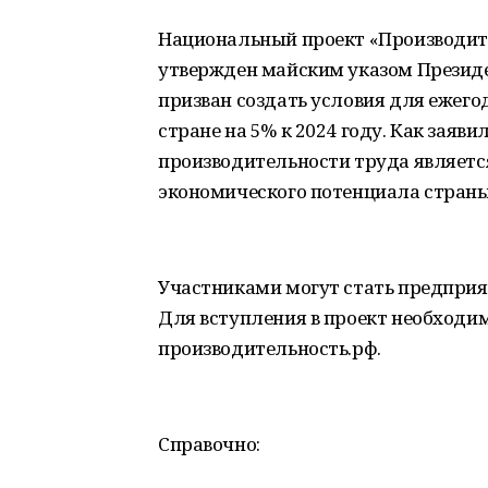
Национальный проект «Производите
утвержден майским указом Президе
призван создать условия для ежего
стране на 5% к 2024 году. Как заяв
производительности труда являетс
экономического потенциала страны
Участниками могут стать предприяти
Для вступления в проект необходим
производительность.рф.
Справочно: