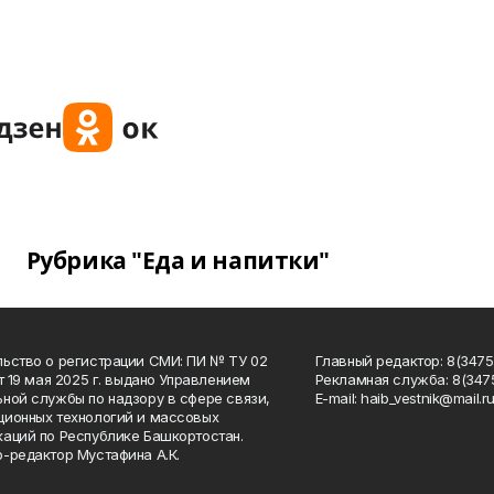
Рубрика "Еда и напитки"
ьство о регистрации СМИ: ПИ № ТУ 02
Главный редактор: 8(34758
от 19 мая 2025 г. выдано Управлением
Рекламная служба: 8(3475
ной службы по надзору в сфере связи,
Е-mаil: haib_vestnik@mail.r
ионных технологий и массовых
аций по Республике Башкортостан.
-редактор Мустафина А.К.