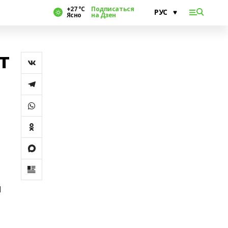
+27 °С
Подписаться
Ясно
на Дзен
т
л