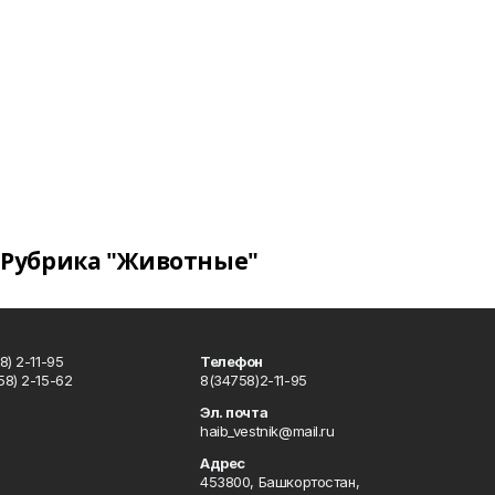
Рубрика "Животные"
) 2-11-95
Телефон
8) 2-15-62
8(34758)2-11-95
u
Эл. почта
haib_vestnik@mail.ru
Адрес
453800, Башкортостан,