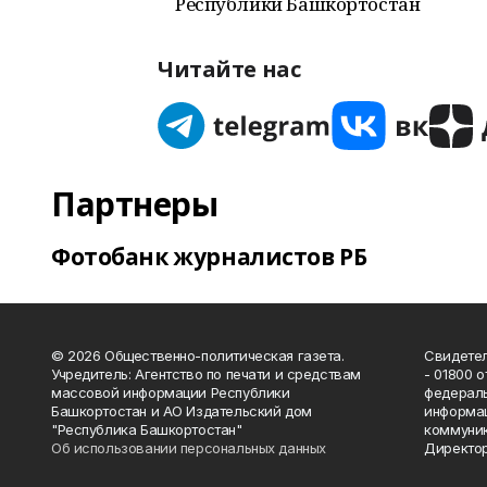
Республики Башкортостан
Читайте нас
Партнеры
Фотобанк журналистов РБ
© 2026 Общественно-политическая газета.
Свидетел
Учредитель: Агентство по печати и средствам
- 01800 
массовой информации Республики
федераль
Башкортостан и АО Издательский дом
информац
"Республика Башкортостан"
коммуник
Об использовании персональных данных
Директор