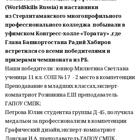
(WorldSkills Russia) и наставники
из Стерлитамакского многопрофильного
профессионального колледжа побывали в
уфимском Конгресс-холле «Торатау» ,где
Глава Башкортостана Радий Хабиров
встретился со всеми победителями и
призерами чемпионата из РБ.
Наши победители : юниор Милютина Светлана
ученица 11 кл. СОШ № 17 - 2 место в компетенции
Преподавание в младших классах,эксперт-
компатриот Розинкина Е.Ш преподаватель
ГАПОУ СМПК;
Петрова Юлия студентка группы Д-45, получила
медальон за профессионализм в компетенции
Графический дизайн,эксперт-компатриот
Донская И.А. преподаватель ГАПОУ СМПК .