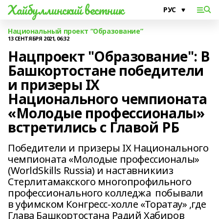
Хайбуллинский вестник
Национальный проект “Образование”
13 СЕНТЯБРЯ 2021, 06:32
Нацпроект "Образование": В
Башкортостане победители
и призеры IX
Национального чемпионата
«Молодые профессионалы»
встретились с Главой РБ
Победители и призеры IX Национального
чемпионата «Молодые профессионалы»
(WorldSkills Russia) и наставникииз
Стерлитамакского многопрофильного
профессионального колледжа побывали
в уфимском Конгресс-холле «Торатау» ,где
Глава Башкортостана Радий Хабиров