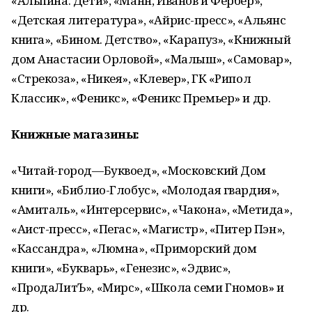
«Альпина. Дети», «Манн, Иванов и Фербер»,
«Детская литература», «Айрис-пресс», «Альянс
книга», «Бином. Детство», «Карапуз», «Книжный
дом Анастасии Орловой», «Малыш», «Самовар»,
«Стрекоза», «Никея», «Клевер», ГК «Рипол
Классик», «Феникс», «Феникс Премьер» и др.
Книжные магазины:
«Читай-город—Буквоед», «Московский Дом
книги», «Библио-Глобус», «Молодая гвардия»,
«Амиталь», «Интерсервис», «Чакона», «Метида»,
«Аист-пресс», «Пегас», «Магистр», «Питер Пэн»,
«Кассандра», «Люмна», «Приморский дом
книги», «Букварь», «Генезис», «Эдвис»,
«ПродаЛитЪ», «Мирс», «Школа семи Гномов» и
др.