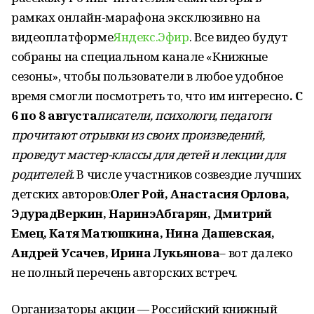
рамках онлайн-марафона эксклюзивно на
видеоплатформе
Яндекс.Эфир
. Все видео будут
собраны на специальном канале «Книжные
сезоны», чтобы пользователи в любое удобное
время смогли посмотреть то, что им интересно
. С
6 по 8 августа
писатели, психологи, педагоги
прочитают отрывки из своих произведений,
проведут мастер-классы для детей и лекции для
родителей.
В числе участников созвездие лучших
детских авторов:
Олег Рой, Анастасия Орлова,
ЭдурадВеркин, НаринэАбгарян, Дмитрий
Емец, Катя Матюшкина, Нина Дашевская,
Андрей Усачев, Ирина Лукьянова
– вот далеко
не полный перечень авторских встреч.
Организаторы акции — Российский книжный