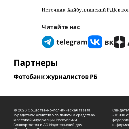
Источник: Хайбуллинский РДК в ко
Читайте нас
Партнеры
Фотобанк журналистов РБ
© 2026 Общественно-политическая газета.
Свидетел
Учредитель: Агентство по печати и средствам
- 01800 
массовой информации Республики
федераль
Башкортостан и АО Издательский дом
информац