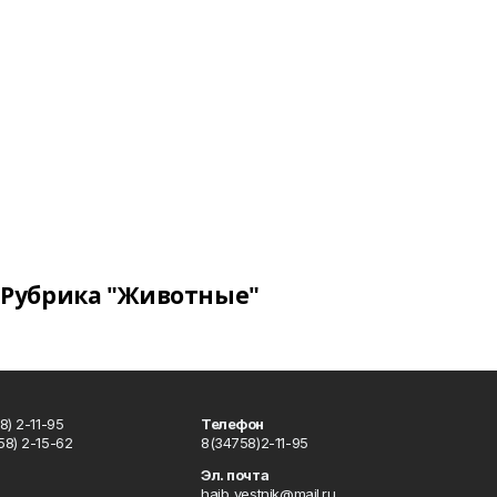
Рубрика "Животные"
) 2-11-95
Телефон
8) 2-15-62
8(34758)2-11-95
u
Эл. почта
haib_vestnik@mail.ru