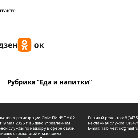
нтакте
Рубрика "Еда и напитки"
ьство о регистрации СМИ: ПИ № ТУ 02
Главный редактор: 8(34758
от 19 мая 2025 г. выдано Управлением
Рекламная служба: 8(3475
ной службы по надзору в сфере связи,
Е-mаil: haib_vestnik@mail.r
ионных технологий и массовых