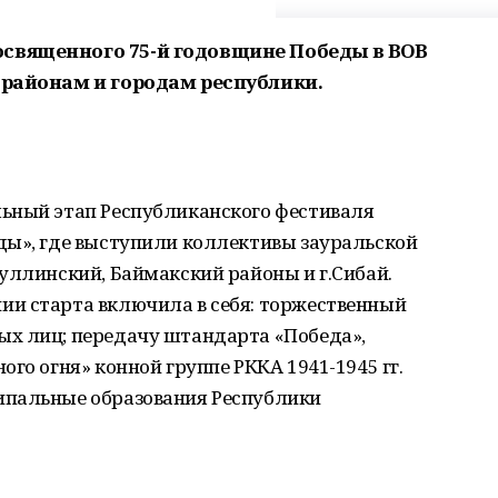
освященного 75-й годовщине Победы в ВОВ
 районам и городам республики.
ьный этап Республиканского фестиваля
ды», где выступили коллективы зауральской
уллинский, Баймакский районы и г.Сибай.
и старта включила в себя: торжественный
х лиц; передачу штандарта «Победа»,
го огня» конной группе РККА 1941-1945 гг.
ипальные образования Республики