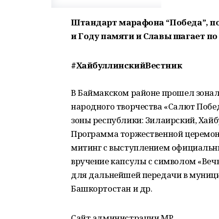
Штандарт марафона “Победа”, п
и Году памяти и Славы шагает по
#ХайбуллинскийВестник
В Баймакском районе прошел зонал
народного творчества «Салют Побе
зоны республики: Зилаирский, Хайб
Программа торжественной церемони
митинг с выступлением официальны
вручение капсулы с символом «Вечно
для дальнейшей передачи в муниц
Башкортостан и др.
Сайт администрации МР