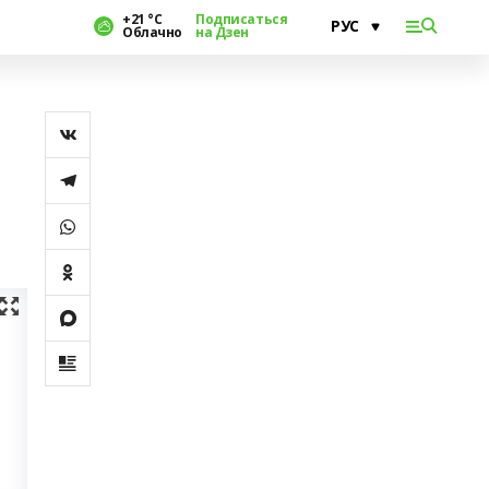
+21 °С
Подписаться
Облачно
на Дзен
и