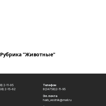
Рубрика "Животные"
) 2-11-95
Телефон
8) 2-15-62
8(34758)2-11-95
u
Эл. почта
haib_vestnik@mail.ru