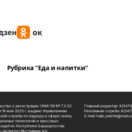
Рубрика "Еда и напитки"
ьство о регистрации СМИ: ПИ № ТУ 02
Главный редактор: 8(34758
от 19 мая 2025 г. выдано Управлением
Рекламная служба: 8(3475
ной службы по надзору в сфере связи,
Е-mаil: haib_vestnik@mail.r
ионных технологий и массовых
аций по Республике Башкортостан.
-редактор Мустафина А.К.