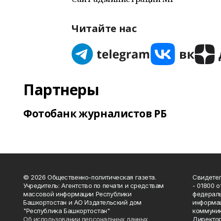
Читайте нас
Партнеры
Фотобанк журналистов РБ
© 2026 Общественно-политическая газета.
Свидетел
Учредитель: Агентство по печати и средствам
- 01800 
массовой информации Республики
федераль
Башкортостан и АО Издательский дом
информац
"Республика Башкортостан"
коммуник
Об использовании персональных данных
Директор