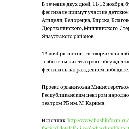
В течение двух дней, 11-12 ноября,
фестивале примут участие детские
Агидели, Белорецка, Бирска, Благов
Дюртюлинского, Мишкинского, Сте
Янаульского районов.
13 ноября состоится творческая ла
любительских театров с обсуждени
фестиваль награждением победител
Проект организован Министерство
Республиканским центром народн
театром РБ им. М. Карима.
Источник:
http://www.bashinform.ru/
festival-detskikh-i-molodyezhnykh-te