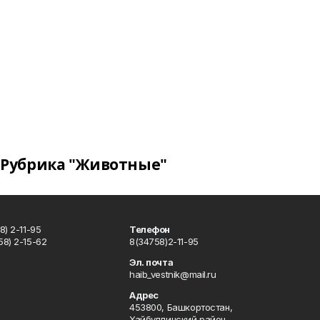
Рубрика "Животные"
) 2-11-95
Телефон
8) 2-15-62
8(34758)2-11-95
u
Эл. почта
haib_vestnik@mail.ru
Адрес
453800, Башкортостан,
Хайбуллинский район,