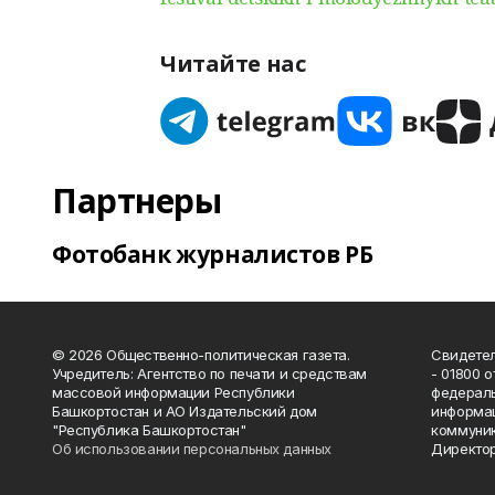
Читайте нас
Партнеры
Фотобанк журналистов РБ
© 2026 Общественно-политическая газета.
Свидетел
Учредитель: Агентство по печати и средствам
- 01800 
массовой информации Республики
федераль
Башкортостан и АО Издательский дом
информац
"Республика Башкортостан"
коммуник
Об использовании персональных данных
Директор