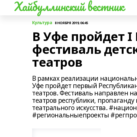
Хайбуллинский вестник
Культура
8 НОЯБРЯ 2019, 06:45
В Уфе пройдет 
фестиваль детс
театров
В рамках реализации национально
Уфе пройдет первый Республикан
театров. Фестиваль направлен н
театров республики, пропаганду
театрального искусства. #наци
#региональныепроекты #регпро