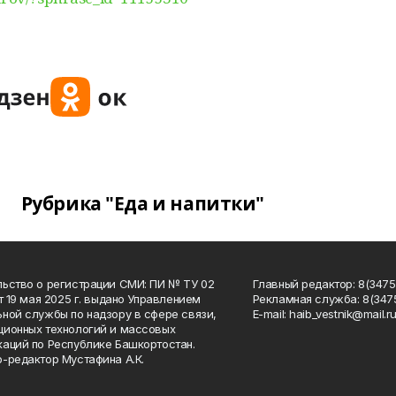
Рубрика "Еда и напитки"
ьство о регистрации СМИ: ПИ № ТУ 02
Главный редактор: 8(34758
от 19 мая 2025 г. выдано Управлением
Рекламная служба: 8(3475
ной службы по надзору в сфере связи,
Е-mаil: haib_vestnik@mail.r
ионных технологий и массовых
аций по Республике Башкортостан.
-редактор Мустафина А.К.