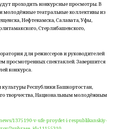
 будут проходить конкурсные просмотры. В
 и молодёжные театральные коллективы из
ещенска, Нефтекамска, Салавата, Уфы,
рлитамакского, Стерлибашевского,
боратория для режиссеров и руководителей
ем просмотренных спектаклей. Завершится
ей конкурса.
м культуры Республики Башкортостан,
ого творчества, Национальным молодёжным
news/1375190-v-ufe-proydet-i-respublikanskiy-
atrov/?sphrase_id=11155310