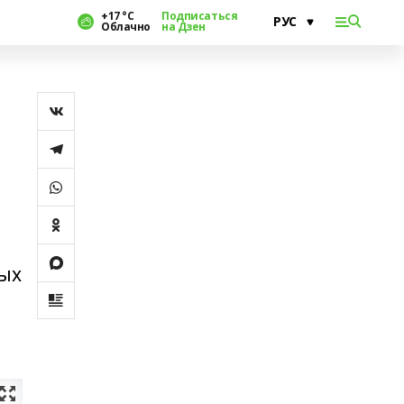
+17 °С
Подписаться
Облачно
на Дзен
ных