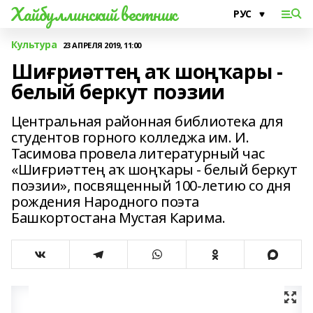
Хайбуллинский вестник
Культура
23 АПРЕЛЯ 2019, 11:00
Шиғриәттең аҡ шоңҡары -
белый беркут поэзии
Центральная районная библиотека для
студентов горного колледжа им. И.
Тасимова провела литературный час
«Шиғриәттең аҡ шоңҡары - белый беркут
поэзии», посвященный 100-летию со дня
рождения Народного поэта
Башкортостана Мустая Карима.