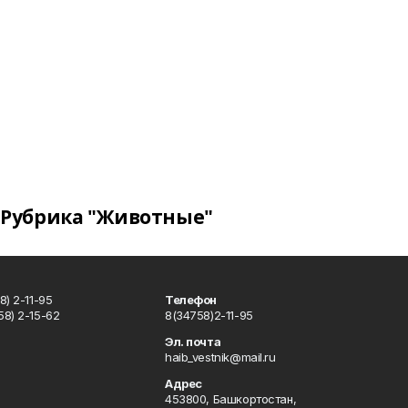
Рубрика "Животные"
) 2-11-95
Телефон
8) 2-15-62
8(34758)2-11-95
u
Эл. почта
haib_vestnik@mail.ru
Адрес
453800, Башкортостан,