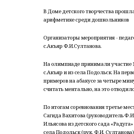
В Доме детского творчества прошл
арифметике среди дошкольников
Организаторы мероприятия - педаг
с.Акъяр Ф.И.Султанова.
На олимпиаде принимали участие 11 
с.Акъяр и из села Подольск. На пер
примеров на абакусе за четыре ми
считать ментально, на это отводило
По итогам соревнования третье мест
Сагида Вахитова (руководитель Ф.И
Ильясова из детского сада «Радуга»
села Подольск (рук. Ф.И. Султанова