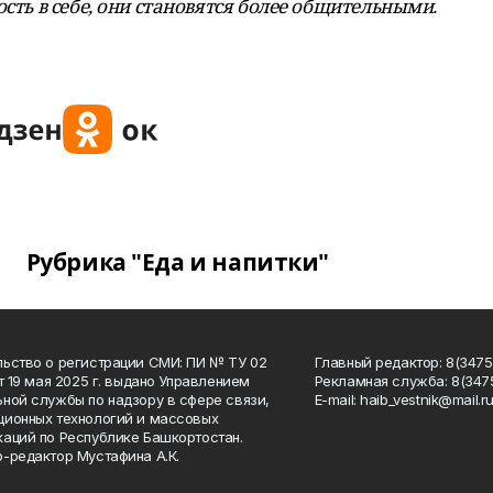
ость в себе, они становятся более общительными.
Рубрика "Еда и напитки"
ьство о регистрации СМИ: ПИ № ТУ 02
Главный редактор: 8(34758
от 19 мая 2025 г. выдано Управлением
Рекламная служба: 8(3475
ной службы по надзору в сфере связи,
Е-mаil: haib_vestnik@mail.r
ионных технологий и массовых
аций по Республике Башкортостан.
-редактор Мустафина А.К.