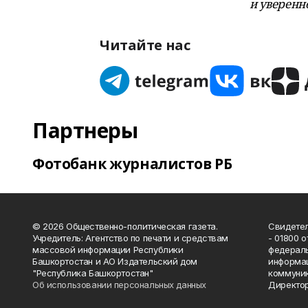
и уверенн
Читайте нас
Партнеры
Фотобанк журналистов РБ
© 2026 Общественно-политическая газета.
Свидетел
Учредитель: Агентство по печати и средствам
- 01800 
массовой информации Республики
федераль
Башкортостан и АО Издательский дом
информац
"Республика Башкортостан"
коммуник
Об использовании персональных данных
Директор