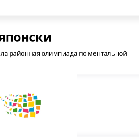
японски
шла районная олимпиада по ментальной
в