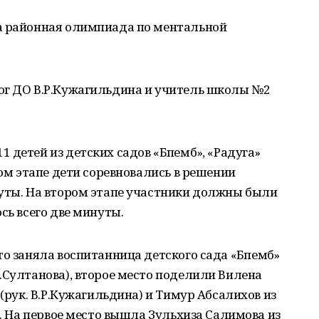
а районная олимпиада по ментальной
ог ДО В.Р.Кужагильдина и учитель школы №2
детей из детских садов «Бәпембә», «Радуга»
вом этапе дети соревновались в решении
нуты. На втором этапе участники должны были
сь всего две минуты.
о заняла воспитанница детского сада «Бәпембә»
.Султанова), второе место поделили Вилена
 (рук. В.Р.Кужагильдина) и Тимур Абсалихов из
). На первое место вышла Зульхиза Салимова из