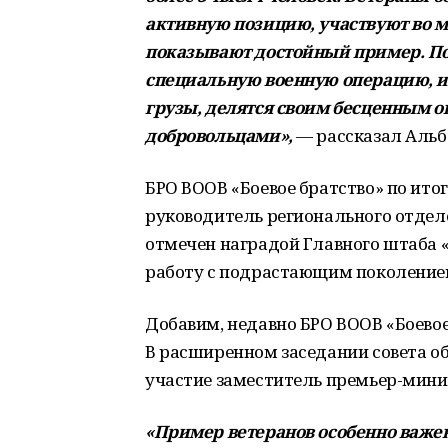
активную позицию, участвуют во м
показывают достойный пример. П
специальную военную операцию, и
грузы, делятся своим бесценным о
добровольцами»,
— рассказал Альб
БРО ВООВ «Боевое братство» по ито
руководитель регионального отде
отмечен наградой Главного штаба
работу с подрастающим поколение
Добавим, недавно БРО ВООВ «Боево
В расширенном заседании совета о
участие заместитель премьер-мини
«Пример ветеранов особенно важе