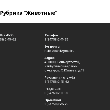
Рубрика "Животные"
) 2-11-95
Телефон
8) 2-15-62
8(34758)2-11-95
u
Эл. почта
haib_vestnik@mail.ru
Адрес
453800, Башкортостан,
Хайбуллинский район,
с.Акъяр,пр.С.Юлаева, д.41.
Рекламная служба
8(34758)2-15-62
Редакция
8(34758)2-11-95
Приемная
8(34758)2-11-95