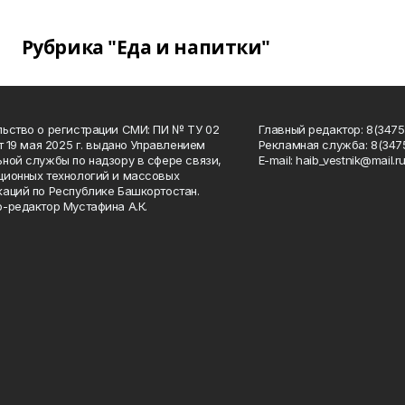
Рубрика "Еда и напитки"
ьство о регистрации СМИ: ПИ № ТУ 02
Главный редактор: 8(34758
от 19 мая 2025 г. выдано Управлением
Рекламная служба: 8(3475
ной службы по надзору в сфере связи,
Е-mаil: haib_vestnik@mail.r
ионных технологий и массовых
аций по Республике Башкортостан.
-редактор Мустафина А.К.