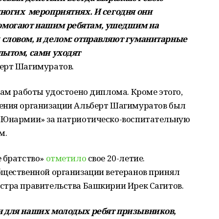
ногих мероприятиях. И сегодня они
омогают нашим ребятам, ушедшим на
 словом, и делом: отправляют гуманитарные
пытом, сами уходят
ерт Шагимуратов.
гам работы удостоено диплома. Кроме этого,
ления организации Альберт Шагимуратов был
 «Юнармии» за патриотическо-воспитательную
м.
е братство»
отметило
свое 20-летие.
бщественной организации ветеранов принял
стра правительства Башкирии Ирек Сагитов.
н для наших молодых ребят призывников,