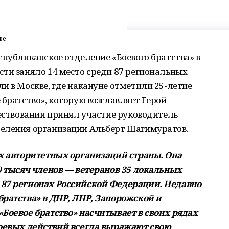
ве
спубликанское отделение «Боевого братства» в
ти заняло 14 место среди 87 региональных
и в Москве, где накануне отметили 25-летие
 братство», которую возглавляет Герой
чествовании принял участие руководитель
еления организации Альберт Шагимуратов.
ых авторитетных организаций страны. Она
0 тысяч членов — ветеранов 35 локальных
 87 регионах Российской Федерации. Недавно
братства» в ДНР, ЛНР, Запорожской и
«Боевое братство» насчитывает в своих рядах
боевых действий всегда выражают свою