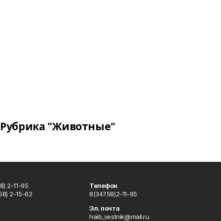
Рубрика "Животные"
) 2-11-95
Телефон
8) 2-15-62
8(34758)2-11-95
u
Эл. почта
haib_vestnik@mail.ru