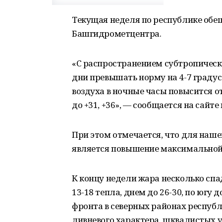
Текущая неделя по республике обе
Башгидрометцентра.
«С распространением субтропическ
дни превышать норму на 4-7 градус
воздуха в ночные часы повысится от 
до +31, +36», — сообщается на сайт
При этом отмечается, что для наш
является повышение максимальной 
К концу недели жара несколько спа
13-18 тепла, днем до 26-30, по югу
фронта в северных районах респуб
ливневого характера, шквалистых ус