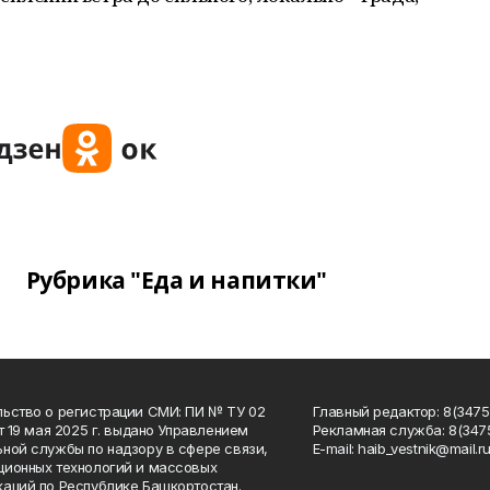
Рубрика "Еда и напитки"
ьство о регистрации СМИ: ПИ № ТУ 02
Главный редактор: 8(34758
от 19 мая 2025 г. выдано Управлением
Рекламная служба: 8(3475
ной службы по надзору в сфере связи,
Е-mаil: haib_vestnik@mail.r
ионных технологий и массовых
аций по Республике Башкортостан.