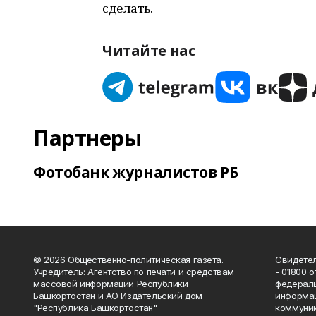
сделать.
Читайте нас
Партнеры
Фотобанк журналистов РБ
© 2026 Общественно-политическая газета.
Свидетел
Учредитель: Агентство по печати и средствам
- 01800 
массовой информации Республики
федераль
Башкортостан и АО Издательский дом
информац
"Республика Башкортостан"
коммуник