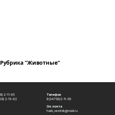
Рубрика "Животные"
) 2-11-95
Телефон
8) 2-15-62
8(34758)2-11-95
u
Эл. почта
haib_vestnik@mail.ru