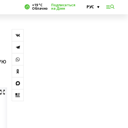
+19 °С
Подписаться
Облачно
на Дзен
ую