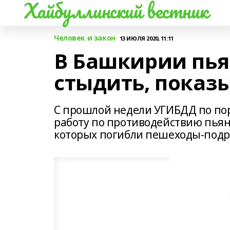
Хайбуллинский вестник
Человек и закон
13 ИЮЛЯ 2020, 11:11
В Башкирии пья
стыдить, показ
С прошлой недели УГИБДД по по
работу по противодействию пьян
которых погибли пешеходы-подро