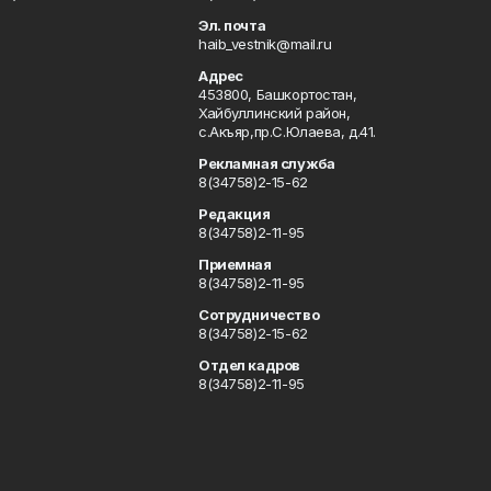
u
Эл. почта
haib_vestnik@mail.ru
Адрес
453800, Башкортостан,
Хайбуллинский район,
с.Акъяр,пр.С.Юлаева, д.41.
Рекламная служба
8(34758)2-15-62
Редакция
8(34758)2-11-95
Приемная
8(34758)2-11-95
Сотрудничество
8(34758)2-15-62
Отдел кадров
8(34758)2-11-95