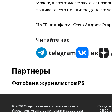
может, некоторые не захотят позорит
выпивают, это их личное дело, но з
ИА "Башинформ" Фото Андрей Стар
Читайте нас
Партнеры
Фотобанк журналистов РБ
© 2026 Общественно-политическая газета.
Свидетел
Учредитель: Агентство по печати и средствам
- 01800 