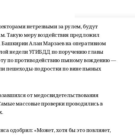
екторами нетрезвыми за рулем, будут
м. Такую меру воздействия предложил
а Башкирии Алан Марзаев на оперативном
шлой недели УГИБДД по поручению главы
оту по противодействию пьяному вождению —
бли пешеходы-подростки по вине пьяных
казавшихся от медосвидетельствования
. Самые массовые проверки проводились в
х.
са одобрил: «Может, хотя бы это повлияет,