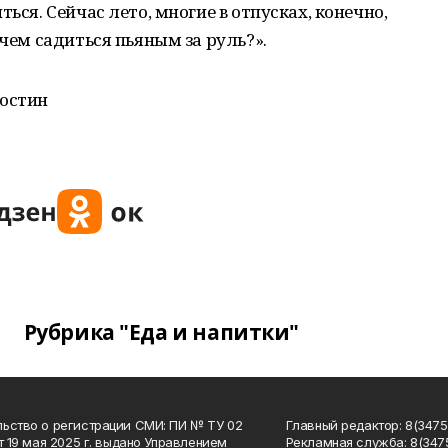
ься. Сейчас лето, многие в отпусках, конечно,
ачем садиться пьяным за руль?».
остин
Рубрика "Еда и напитки"
ьство о регистрации СМИ: ПИ № ТУ 02
Главный редактор: 8(34758
от 19 мая 2025 г. выдано Управлением
Рекламная служба: 8(3475