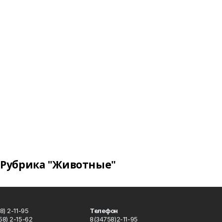
Рубрика "Животные"
) 2-11-95
Телефон
8) 2-15-62
8(34758)2-11-95