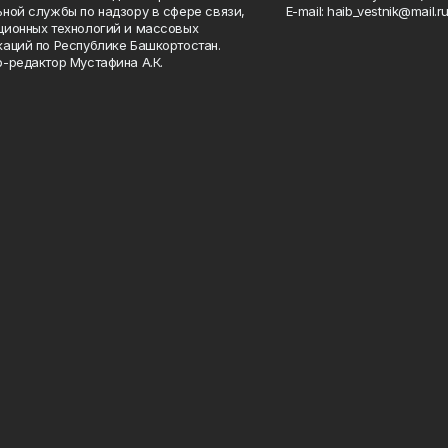
ной службы по надзору в сфере связи,
Е-mаil: haib_vestnik@mail.r
ионных технологий и массовых
аций по Республике Башкортостан.
-редактор Мустафина А.К.