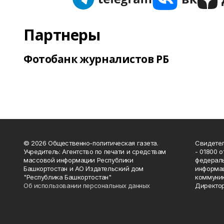
Партнеры
Фотобанк журналистов РБ
© 2026 Общественно-политическая газета.
Свидетел
Учредитель: Агентство по печати и средствам
- 01800 
массовой информации Республики
федераль
Башкортостан и АО Издательский дом
информац
"Республика Башкортостан"
коммуник
Об использовании персональных данных
Директор