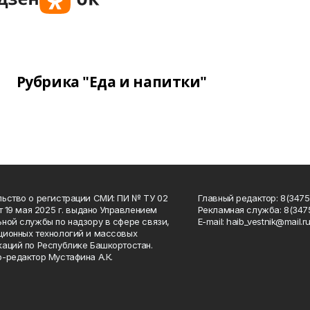
Рубрика "Еда и напитки"
ьство о регистрации СМИ: ПИ № ТУ 02
Главный редактор: 8(34758
от 19 мая 2025 г. выдано Управлением
Рекламная служба: 8(3475
ной службы по надзору в сфере связи,
Е-mаil: haib_vestnik@mail.r
ионных технологий и массовых
аций по Республике Башкортостан.
-редактор Мустафина А.К.