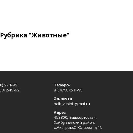
Рубрика "Животные"
) 2-11-95
Телефон
8) 2-15-62
8(34758)2-11-95
u
Эл. почта
haib_vestnik@mail.ru
Адрес
453800, Башкортостан,
Хайбуллинский район,
с.Акъяр,пр.С.Юлаева, д.41.