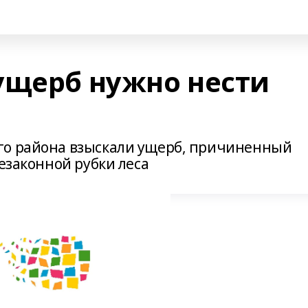
ущерб нужно нести
го района взыскали ущерб, причиненный
незаконной рубки леса