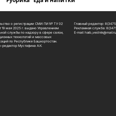
Рубрика "Еда и напитки"
ьство о регистрации СМИ: ПИ № ТУ 02
Главный редактор: 8(34758
от 19 мая 2025 г. выдано Управлением
Рекламная служба: 8(3475
ной службы по надзору в сфере связи,
Е-mаil: haib_vestnik@mail.r
ионных технологий и массовых
аций по Республике Башкортостан.
-редактор Мустафина А.К.