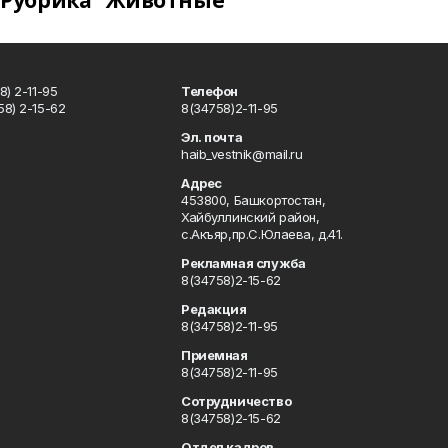
Рубрика "Животные"
) 2-11-95
Телефон
8) 2-15-62
8(34758)2-11-95
u
Эл. почта
haib_vestnik@mail.ru
Адрес
453800, Башкортостан,
Хайбуллинский район,
с.Акъяр,пр.С.Юлаева, д.41.
Рекламная служба
8(34758)2-15-62
Редакция
8(34758)2-11-95
Приемная
8(34758)2-11-95
Сотрудничество
8(34758)2-15-62
Отдел кадров