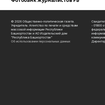
Фотобанк журналистов РБ
© 2026 Общественно-политическая газета.
Свидетел
Учредитель: Агентство по печати и средствам
- 01800 
массовой информации Республики
федераль
Башкортостан и АО Издательский дом
информац
"Республика Башкортостан"
коммуник
Об использовании персональных данных
Директор