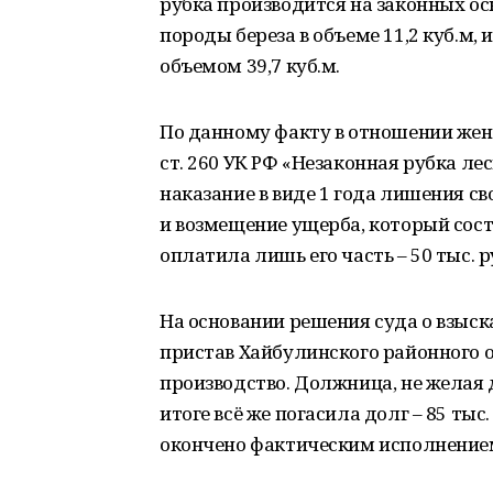
рубка производится на законных о
породы береза в объеме 11,2 куб.м,
объемом 39,7 куб.м.
По данному факту в отношении жен
ст. 260 УК РФ «Незаконная рубка ле
наказание в виде 1 года лишения с
и возмещение ущерба, который сост
оплатила лишь его часть – 50 тыс. р
На основании решения суда о взыс
пристав Хайбулинского районного 
производство. Должница, не желая 
итоге всё же погасила долг – 85 ты
окончено фактическим исполнение