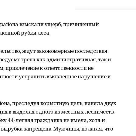
 района взыскали ущерб, причиненный
законной рубки леса
тельство, ждут закономерные последствия.
предусмотрена как административная, так и
м, привлечение к ответственности не
анности устранить выявленное нарушение и
она, преследуя корыстную цель, наняла двух
щих в выделах одного из местных лесничеств.
у 44-летняя гражданка не имела, хотя и
е вырубка запрещена. Мужчины, полагая, что