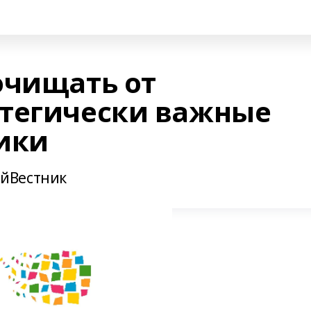
очищать от
тегически важные
ики
йВестник