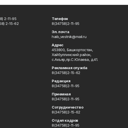
) 2-11-95
Телефон
8) 2-15-62
8(34758)2-11-95
u
Эл. почта
haib_vestnik@mail.ru
Адрес
453800, Башкортостан,
Хайбуллинский район,
с.Акъяр,пр.С.Юлаева, д.41.
Рекламная служба
8(34758)2-15-62
Редакция
8(34758)2-11-95
Приемная
8(34758)2-11-95
Сотрудничество
8(34758)2-15-62
Отдел кадров
8(34758)2-11-95