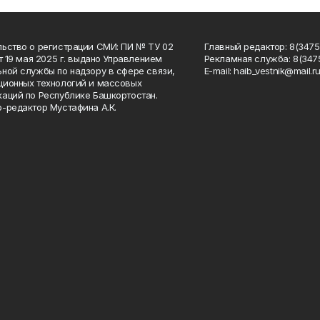
ьство о регистрации СМИ: ПИ № ТУ 02
Главный редактор: 8(34758
от 19 мая 2025 г. выдано Управлением
Рекламная служба: 8(3475
ной службы по надзору в сфере связи,
Е-mаil: haib_vestnik@mail.r
ионных технологий и массовых
аций по Республике Башкортостан.
-редактор Мустафина А.К.