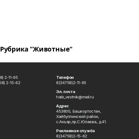
Рубрика "Животные"
) 2-11-95
Телефон
8) 2-15-62
8(34758)2-11-95
u
Эл. почта
haib_vestnik@mail.ru
Адрес
453800, Башкортостан,
Хайбуллинский район,
с.Акъяр,пр.С.Юлаева, д.41.
Рекламная служба
8(34758)2-15-62