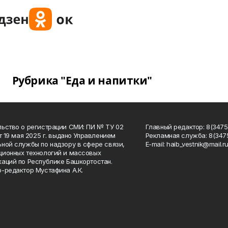
Рубрика "Еда и напитки"
ьство о регистрации СМИ: ПИ № ТУ 02
Главный редактор: 8(34758
от 19 мая 2025 г. выдано Управлением
Рекламная служба: 8(3475
ной службы по надзору в сфере связи,
Е-mаil: haib_vestnik@mail.r
ионных технологий и массовых
аций по Республике Башкортостан.
-редактор Мустафина А.К.