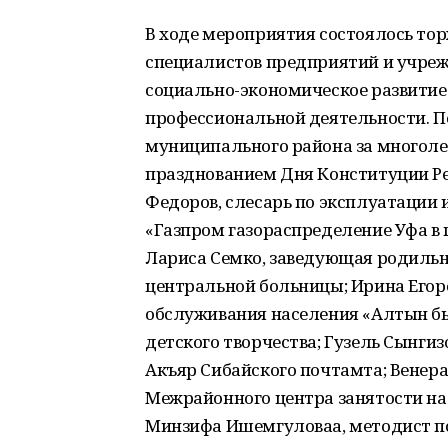
В ходе мероприятия состоялось то
специалистов предприятий и учреж
социально-экономическое развитие 
профессиональной деятельности. 
муниципального района за многолет
празднованием Дня Конституции Р
Федоров, слесарь по эксплуатации
«Газпром газораспределение Уфа в 
Лариса Семко, заведующая родильн
центральной больницы; Ирина Егор
обслуживания населения «Алтын б
детского творчества; Гузель Сынгиз
Акъяр Сибайского почтамта; Венер
Межрайонного центра занятости на
Минзифа Ишемгуловаа, методист п