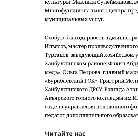
культуры; Мавлида Сулейманова, в
Многофункционального центра пре
муниципальных услуг.
Особую благодарность администра
Ильясов, мастер производственног
Турганов, заведующий хозяйством 
Хайбуллинском районе; Факил Абду
медь»; Ольга Петрова, главный ма
«Бурибаевский ГОК»; Григорий Мел
Хайбуллинского ДРСУ; Рашида Ата
Акъярского горного колледжа им.И
отдела управления пенсионного фо
педагог дополнительного образова
Читайте нас