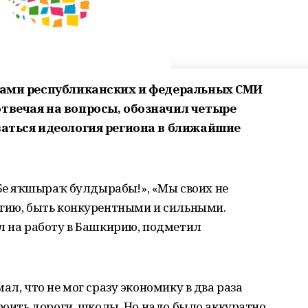
стами республиканских и федеральных СМИ
отвечая на вопросы, обозначил четыре
ваться идеология региона в ближайшие
Беҙ яҡшыраҡ булдырабыҙ!», «Мы своих не
ргию, быть конкурентными и сильными.
л на работу в Башкирию, подметил
ал, что не мог сразу экономику в два раза
троить дороги, школы. Но надо было аккуратно