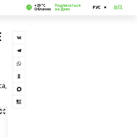
+29 °С
Подписаться
Облачно
на Дзен
Е
са,