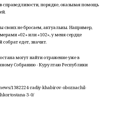
в справедливости, порядке, оказывая помощь
ей.
 своих не бросаем, актуальны. Например,
мерами «02» или «102», у меня сердце
 собрат едет, значит.
стана могут найти отражение уже в
ному Собранию - Курултаю Республики
news/1382224-radiy-khabirov-oboznachil-
shkortostana-3-0/