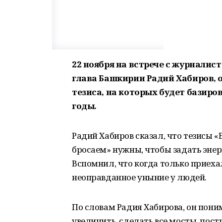
22 ноября на встрече с журнали
глава Башкирии Радий Хабиров, 
тезиса, на которых будет базиро
годы.
Радий Хабиров сказал, что тезисы «
бросаем» нужны, чтобы задать эне
Вспомнил, что когда только приеха
неоправданное уныние у людей.
По словам Радия Хабирова, он поним
увеличить, сделать все мосты, пос