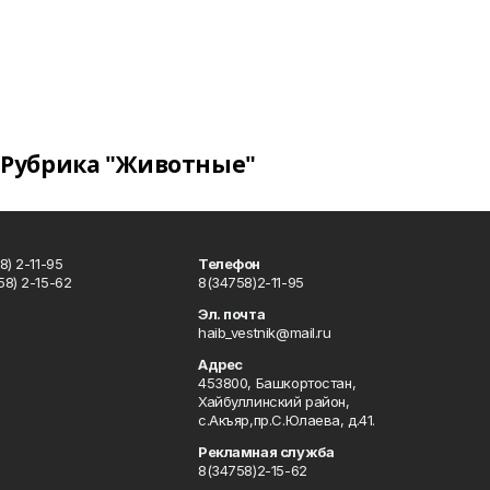
Рубрика "Животные"
) 2-11-95
Телефон
8) 2-15-62
8(34758)2-11-95
u
Эл. почта
haib_vestnik@mail.ru
Адрес
453800, Башкортостан,
Хайбуллинский район,
с.Акъяр,пр.С.Юлаева, д.41.
Рекламная служба
8(34758)2-15-62