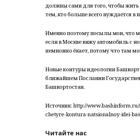
должны сами для того, чтобы жить 
тем, кто больше всего нуждается в н
Именно поэтому посылы мои, что мы
если в Москве вижу автомобиль с но
немножко ёкает, потому что там мой
Новые контуры идеологии Башкорто
ближайшем Послании Государствен
Башкортостан.
Источник: http://www.bashinform.ru/
chetyre-kontura-natsionalnoy-idei-ba
Читайте нас