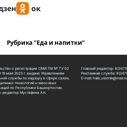
Рубрика "Еда и напитки"
ьство о регистрации СМИ: ПИ № ТУ 02
Главный редактор: 8(34758
от 19 мая 2025 г. выдано Управлением
Рекламная служба: 8(3475
ной службы по надзору в сфере связи,
Е-mаil: haib_vestnik@mail.r
ионных технологий и массовых
аций по Республике Башкортостан.
-редактор Мустафина А.К.